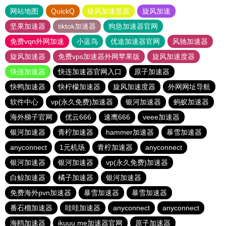
网站地图
QuickQ
旋风加速度器
旋风加速
坚果加速器
tiktok加速器
狗急加速器官网
免费vqn外网加速
小蓝鸟
优途加速器官网
风驰加速器
旋风加速器
免费vps加速器外网苹果版
旋风加速度器
快连加速器
快连加速器官网入口
原子加速器
快鸭加速器
快柠檬加速器
旋风加速度器
外网网址导航
软件中心
vp(永久免费)加速器
银河加速器
蚂蚁加速器
海外梯子官网
优云666
速鹰666
veee加速器
银河加速器
青柠加速器
hammer加速器
暴雪加速器
anyconnect
1元机场
青柠加速器
anyconnect
银河加速器
银河加速器
vp(永久免费)加速器
白鲸加速器
橘子加速器
银河加速器
免费海外pvn加速器
暴雪加速器
暴雪加速器
番石榴加速器
哇哇加速器
anyconnect
anyconnect
海鸥加速器
ikuuu.me加速器官网
原子加速器