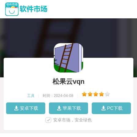
松果云vqn
工具
|
时间：2024-04-08
|
安卓下载
苹果下载
PC下载
安卓市场，安全绿色