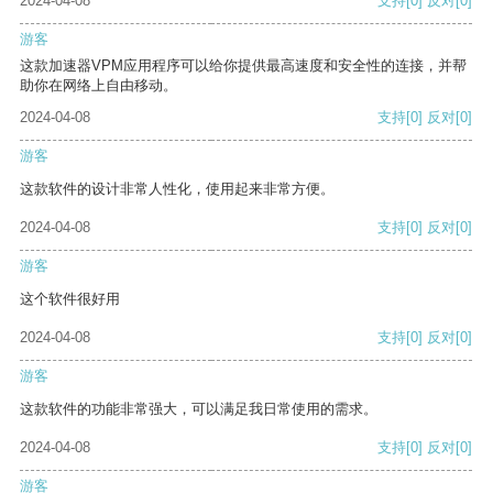
2024-04-08
支持
[0]
反对
[0]
游客
这款加速器VPM应用程序可以给你提供最高速度和安全性的连接，并帮
助你在网络上自由移动。
2024-04-08
支持
[0]
反对
[0]
游客
这款软件的设计非常人性化，使用起来非常方便。
2024-04-08
支持
[0]
反对
[0]
游客
这个软件很好用
2024-04-08
支持
[0]
反对
[0]
游客
这款软件的功能非常强大，可以满足我日常使用的需求。
2024-04-08
支持
[0]
反对
[0]
游客