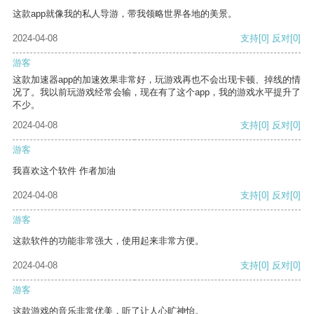
这款app就像我的私人导游，带我领略世界各地的美景。
2024-04-08
支持
[0]
反对
[0]
游客
这款加速器app的加速效果非常好，玩游戏再也不会出现卡顿、掉线的情
况了。我以前玩游戏经常会输，现在有了这个app，我的游戏水平提升了
不少。
2024-04-08
支持
[0]
反对
[0]
游客
我喜欢这个软件 作者加油
2024-04-08
支持
[0]
反对
[0]
游客
这款软件的功能非常强大，使用起来非常方便。
2024-04-08
支持
[0]
反对
[0]
游客
这款游戏的音乐非常优美，听了让人心旷神怡。