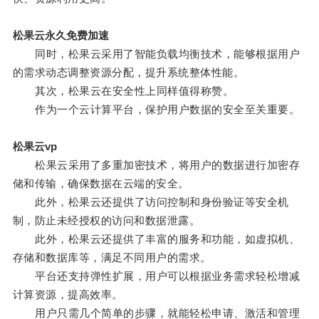
松果云永久免费加速
同时，松果云采用了智能负载均衡技术，能够根据用户
的需求动态调整资源分配，提升系统整体性能。
其次，松果云在安全性上同样值得称赞。
作为一个云计算平台，保护用户数据的安全至关重要。
松果云vp
松果云采用了多重加密技术，将用户的数据进行加密存
储和传输，确保数据在云端的安全。
此外，松果云还提供了访问控制和身份验证等安全机
制，防止未经授权的访问和数据泄露。
此外，松果云还提供了丰富的服务和功能，如虚拟机、
存储和数据库等，满足不同用户的需求。
平台还支持弹性扩展，用户可以根据业务需求轻松增减
计算资源，提高效率。
用户只需几个简单的步骤，就能轻松申请、激活和管理