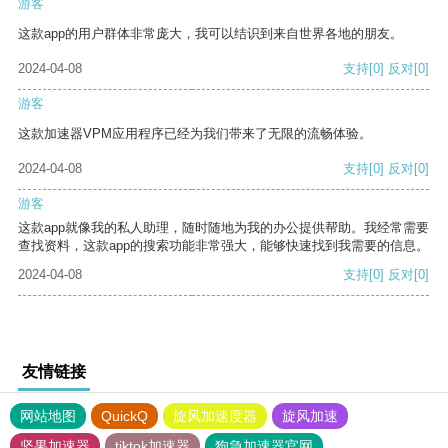
游客
这款app的用户群体非常庞大，我可以结识到来自世界各地的朋友。
2024-04-08
支持
[0]
反对
[0]
游客
这款加速器VPM应用程序已经为我们带来了无限的流畅体验。
2024-04-08
支持
[0]
反对
[0]
游客
这款app就像我的私人助理，随时随地为我的办公提供帮助。我经常需要
查找资料，这款app的搜索功能非常强大，能够快速找到我需要的信息。
2024-04-08
支持
[0]
反对
[0]
友情链接
网站地图
QuickQ
旋风加速度器
旋风加速
坚果加速器
tiktok加速器
狗急加速器官网