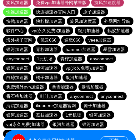
旋风加速器
免费vps加速器外网苹果版
旋风加速度器
快连加速器
快连加速器官网入口
原子加速器
快鸭加速器
快柠檬加速器
旋风加速度器
外网网址导航
软件中心
vp(永久免费)加速器
银河加速器
蚂蚁加速器
海外梯子官网
优云666
速鹰666
veee加速器
银河加速器
青柠加速器
hammer加速器
暴雪加速器
anyconnect
1元机场
青柠加速器
anyconnect
银河加速器
银河加速器
vp(永久免费)加速器
白鲸加速器
橘子加速器
银河加速器
免费海外pvn加速器
暴雪加速器
暴雪加速器
番石榴加速器
哇哇加速器
anyconnect
anyconnect
海鸥加速器
ikuuu.me加速器官网
原子加速器
银河加速器
荔枝加速器
1元机场
银河加速器
vp(永久免费)加速器
银河加速器
银河加速器
银河加速器
暴雪加速器
银河加速器