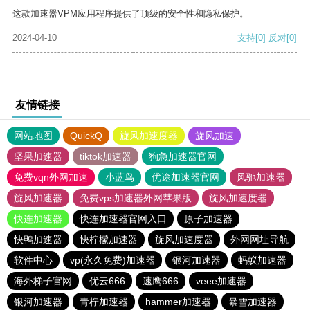
这款加速器VPM应用程序提供了顶级的安全性和隐私保护。
2024-04-10
支持
[0]
反对
[0]
友情链接
网站地图
QuickQ
旋风加速度器
旋风加速
坚果加速器
tiktok加速器
狗急加速器官网
免费vqn外网加速
小蓝鸟
优途加速器官网
风驰加速器
旋风加速器
免费vps加速器外网苹果版
旋风加速度器
快连加速器
快连加速器官网入口
原子加速器
快鸭加速器
快柠檬加速器
旋风加速度器
外网网址导航
软件中心
vp(永久免费)加速器
银河加速器
蚂蚁加速器
海外梯子官网
优云666
速鹰666
veee加速器
银河加速器
青柠加速器
hammer加速器
暴雪加速器