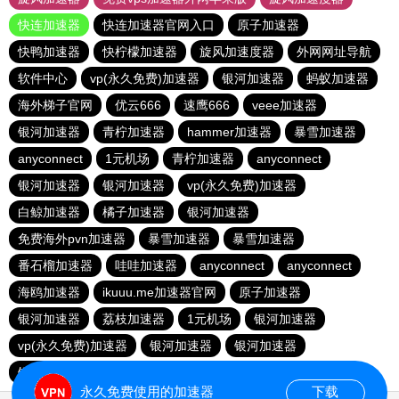
快连加速器
快连加速器官网入口
原子加速器
快鸭加速器
快柠檬加速器
旋风加速度器
外网网址导航
软件中心
vp(永久免费)加速器
银河加速器
蚂蚁加速器
海外梯子官网
优云666
速鹰666
veee加速器
银河加速器
青柠加速器
hammer加速器
暴雪加速器
anyconnect
1元机场
青柠加速器
anyconnect
银河加速器
银河加速器
vp(永久免费)加速器
白鲸加速器
橘子加速器
银河加速器
免费海外pvn加速器
暴雪加速器
暴雪加速器
番石榴加速器
哇哇加速器
anyconnect
anyconnect
海鸥加速器
ikuuu.me加速器官网
原子加速器
银河加速器
荔枝加速器
1元机场
银河加速器
vp(永久免费)加速器
银河加速器
银河加速器
银河加速器
暴雪加速器
银河加速器
永久免费使用的加速器
下载