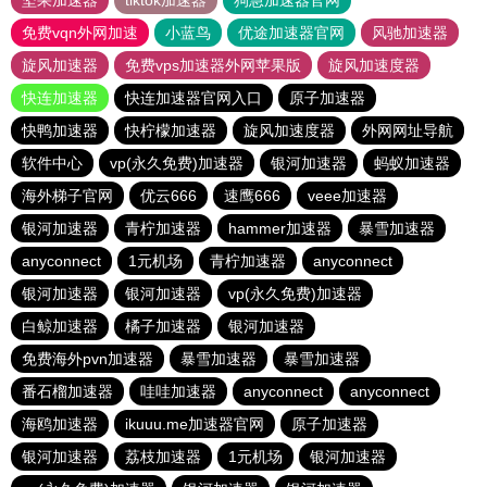
坚果加速器
tiktok加速器
狗急加速器官网
免费vqn外网加速
小蓝鸟
优途加速器官网
风驰加速器
旋风加速器
免费vps加速器外网苹果版
旋风加速度器
快连加速器
快连加速器官网入口
原子加速器
快鸭加速器
快柠檬加速器
旋风加速度器
外网网址导航
软件中心
vp(永久免费)加速器
银河加速器
蚂蚁加速器
海外梯子官网
优云666
速鹰666
veee加速器
银河加速器
青柠加速器
hammer加速器
暴雪加速器
anyconnect
1元机场
青柠加速器
anyconnect
银河加速器
银河加速器
vp(永久免费)加速器
白鲸加速器
橘子加速器
银河加速器
免费海外pvn加速器
暴雪加速器
暴雪加速器
番石榴加速器
哇哇加速器
anyconnect
anyconnect
海鸥加速器
ikuuu.me加速器官网
原子加速器
银河加速器
荔枝加速器
1元机场
银河加速器