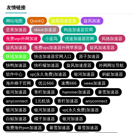
友情链接
网站地图
QuickQ
旋风加速度器
旋风加速
坚果加速器
tiktok加速器
狗急加速器官网
免费vqn外网加速
小蓝鸟
优途加速器官网
风驰加速器
旋风加速器
免费vps加速器外网苹果版
旋风加速度器
快连加速器
快连加速器官网入口
原子加速器
快鸭加速器
快柠檬加速器
旋风加速度器
外网网址导航
软件中心
vp(永久免费)加速器
银河加速器
蚂蚁加速器
海外梯子官网
优云666
速鹰666
veee加速器
银河加速器
青柠加速器
hammer加速器
暴雪加速器
anyconnect
1元机场
青柠加速器
anyconnect
银河加速器
银河加速器
vp(永久免费)加速器
白鲸加速器
橘子加速器
银河加速器
免费海外pvn加速器
暴雪加速器
暴雪加速器