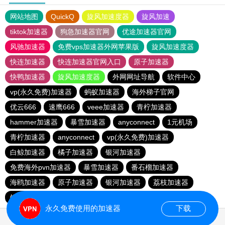
网站地图
QuickQ
旋风加速度器
旋风加速
tiktok加速器
狗急加速器官网
优途加速器官网
风驰加速器
免费vps加速器外网苹果版
旋风加速度器
快连加速器
快连加速器官网入口
原子加速器
快鸭加速器
旋风加速度器
外网网址导航
软件中心
vp(永久免费)加速器
蚂蚁加速器
海外梯子官网
优云666
速鹰666
veee加速器
青柠加速器
hammer加速器
暴雪加速器
anyconnect
1元机场
青柠加速器
anyconnect
vp(永久免费)加速器
白鲸加速器
橘子加速器
银河加速器
免费海外pvn加速器
暴雪加速器
番石榴加速器
海鸥加速器
原子加速器
银河加速器
荔枝加速器
银河加速器
银河加速器
永久免费使用的加速器
下载