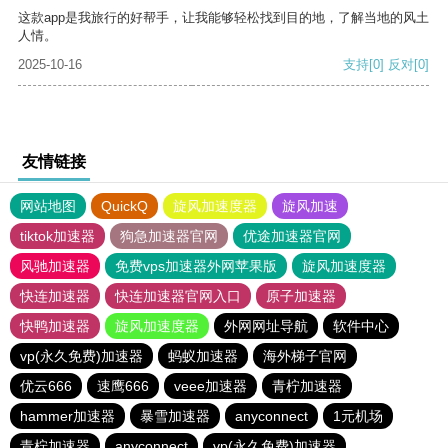
这款app是我旅行的好帮手，让我能够轻松找到目的地，了解当地的风土
人情。
2025-10-16
支持
[0]
反对
[0]
友情链接
网站地图
QuickQ
旋风加速度器
旋风加速
tiktok加速器
狗急加速器官网
优途加速器官网
风驰加速器
免费vps加速器外网苹果版
旋风加速度器
快连加速器
快连加速器官网入口
原子加速器
快鸭加速器
旋风加速度器
外网网址导航
软件中心
vp(永久免费)加速器
蚂蚁加速器
海外梯子官网
优云666
速鹰666
veee加速器
青柠加速器
hammer加速器
暴雪加速器
anyconnect
1元机场
青柠加速器
anyconnect
vp(永久免费)加速器