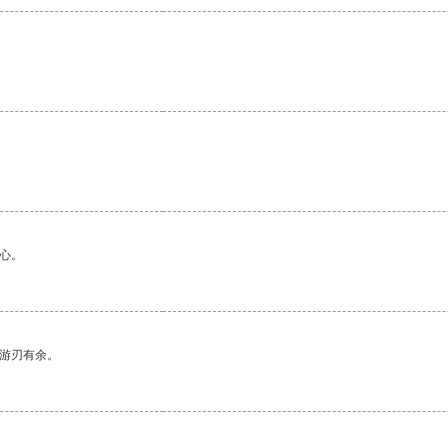
心。
中游刃有余。